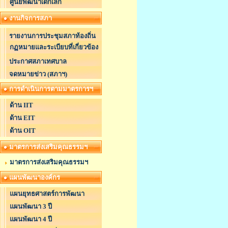
ศูนย์พัฒนาเด็กเล็ก
งานกิจการสภา
รายงานการประชุมสภาท้องถิ่น
กฏหมายและระเบียบที่เกี่ยวข้อง
ประกาศสภาเทศบาล
จดหมายข่าว (สภาฯ)
การดำเนินการตามมาตรการฯ
ด้าน IIT
ด้าน EIT
ด้าน OIT
มาตรการส่งเสริมคุณธรรมฯ
มาตรการส่งเสริมคุณธรรมฯ
แผนพัฒนาองค์กร
แผนยุทธศาสตร์การพัฒนา
แผนพัฒนา 3 ปี
แผนพัฒนา 4 ปี