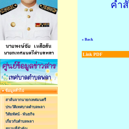
คำสั
« Back
Link PDF
ข้อมูลทั่วไป
สาส์นจากนายกเทศมนตรี
ประวัติเทศบาลตำบลพลา
วิสัยทัศน์ - พันธกิจ
เกี่ยวกับตำบลพลา
สถานที่สำคัญ