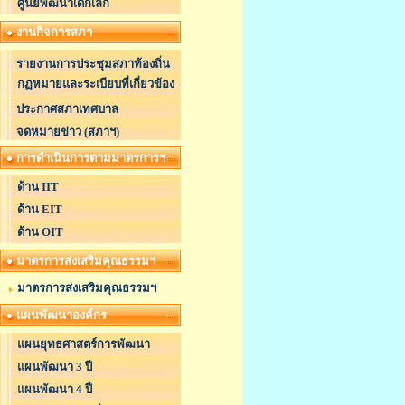
ศูนย์พัฒนาเด็กเล็ก
งานกิจการสภา
รายงานการประชุมสภาท้องถิ่น
กฏหมายและระเบียบที่เกี่ยวข้อง
ประกาศสภาเทศบาล
จดหมายข่าว (สภาฯ)
การดำเนินการตามมาตรการฯ
ด้าน IIT
ด้าน EIT
ด้าน OIT
มาตรการส่งเสริมคุณธรรมฯ
มาตรการส่งเสริมคุณธรรมฯ
แผนพัฒนาองค์กร
แผนยุทธศาสตร์การพัฒนา
แผนพัฒนา 3 ปี
แผนพัฒนา 4 ปี