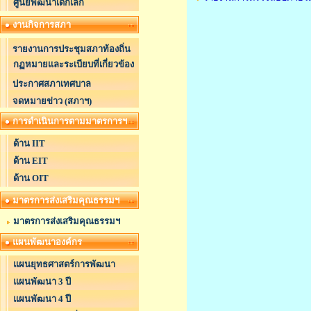
ศูนย์พัฒนาเด็กเล็ก
งานกิจการสภา
รายงานการประชุมสภาท้องถิ่น
กฏหมายและระเบียบที่เกี่ยวข้อง
ประกาศสภาเทศบาล
จดหมายข่าว (สภาฯ)
การดำเนินการตามมาตรการฯ
ด้าน IIT
ด้าน EIT
ด้าน OIT
มาตรการส่งเสริมคุณธรรมฯ
มาตรการส่งเสริมคุณธรรมฯ
แผนพัฒนาองค์กร
แผนยุทธศาสตร์การพัฒนา
แผนพัฒนา 3 ปี
แผนพัฒนา 4 ปี