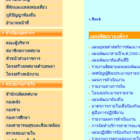
ที่พักและแหล่งท่องเที่ยว
ภูมิปัญญาท้องถิ่น
« Back
อำนาจหน้าที่
ทำเนียบบุคลากร
แผนพัฒนาองค์กร
คณะผู้บริหาร
แผนยุทธศาสตร์การพัฒนา พ
สมาชิกสภาเทศบาล
แผนพัฒนาสามปี พ.ศ.2560-
หัวหน้าส่วนราชการ
แผนพัฒนาท้องถิ่นสี่ปี
โครงสร้างเทศบาลตำบลพลา
รายงานติดตามผลแผนพัฒน
เทศบัญญัติงบประมาณรายจ่
โครงสร้างพนักงาน
แผนการดำเนินงาน
หน่วยงานภายใน
รายงานทางการเงิน
โอนงบประมาณรายจ่าย
สำนักปลัดเทศบาล
แผนพัฒนาท้องถิ่น
กองคลัง
มาตรการภายในเพื่อป้องกัน
กองช่าง
คู่มือการปฏิบัติงาน
กองการศึกษา
รายงานผลการดำเนินงาน
กองสาธารณสุขและสิ่งแวดล้อม
การจัดทำบริการสาธารณะขอ
แผนปฏิบัติการป้องกันการทุ
ตรวจสอบภายใน
รายงานการตรวจสอบภายใ