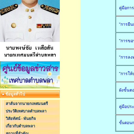
คู่มือกา
"การยืนย
"การขอร
"การลงท
"การให้
ผังขั้น
ข้อมูลทั่วไป
สาส์นจากนายกเทศมนตรี
คู่มือป
ประวัติเทศบาลตำบลพลา
วิสัยทัศน์ - พันธกิจ
ขั้นตอนก
เกี่ยวกับตำบลพลา
สถานที่สำคัญ