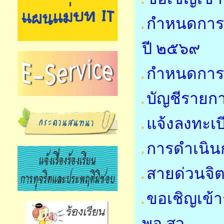
กำหนดการ
ปี ๒๕๖๙
กำหนดการใ
บัญชีรายการ
แจ้งลงทะเบ
การดำเนินก
สายด่วนจิ
ขอเชิญเข้า
พอ.สว.