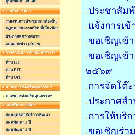
ศูนย์พัฒนาเด็กเล็ก
ประชาสัมพ
งานกิจการสภา
รายงานการประชุมสภาท้องถิ่น
แจ้งการเข้
กฏหมายและระเบียบที่เกี่ยวข้อง
ประกาศสภาเทศบาล
ขอเชิญเข้า
จดหมายข่าว (สภาฯ)
การดำเนินการตามมาตรการฯ
ขอเชิญเข้า
ด้าน IIT
๒๕๖๙
ด้าน EIT
ด้าน OIT
การจัดโต๊ะ
มาตรการส่งเสริมคุณธรรมฯ
มาตรการส่งเสริมคุณธรรมฯ
ประกาศสำน
แผนพัฒนาองค์กร
การให้บริก
แผนยุทธศาสตร์การพัฒนา
แผนพัฒนา 3 ปี
ขอเชิญร่ว
แผนพัฒนา 4 ปี