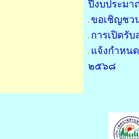
ปีงบประมา
ขอเชิญชวน
การเปิดรับ
แจ้งกำหนด
๒๕๖๘