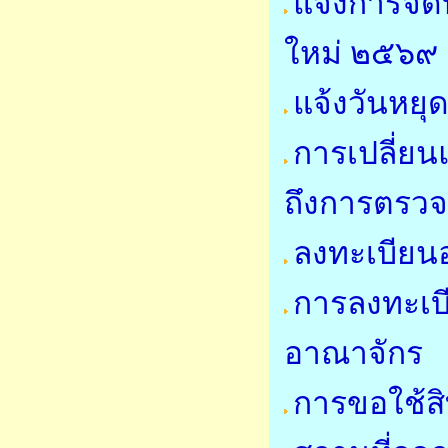
แจ้งการจั
ใหม่ ๒๕๖๙
แจ้งวันหย
การเปลี่ย
ถึงการตรวจ
ลงทะเบียนอ
การลงทะเบี
อาณาจักร
การขอใช้สิ