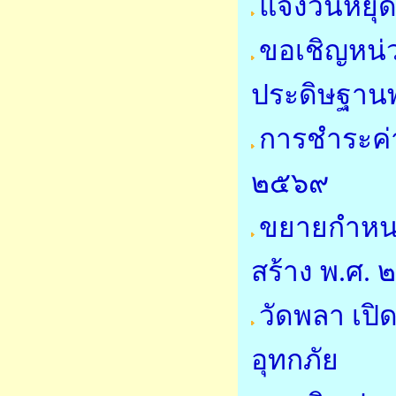
แจ้งวันหย
ขอเชิญหน่
ประดิษฐาน
การชำระค่
๒๕๖๙
ขยายกำหนด
สร้าง พ.ศ.
วัดพลา เปิด
อุทกภัย