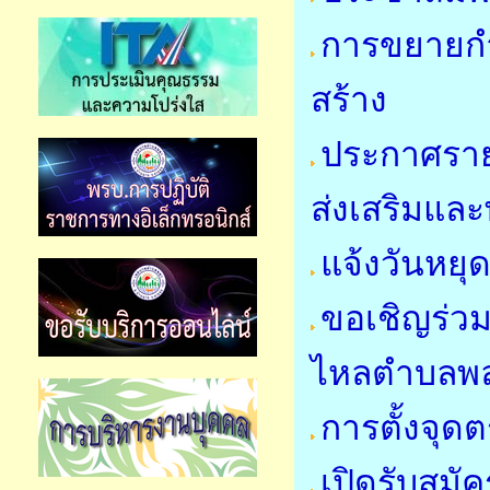
การขยายกำ
สร้าง
ประกาศราย
ส่งเสริมแล
แจ้งวันหย
ขอเชิญร่วม
ไหลตำบลพล
การตั้งจุ
เปิดรับสมัค