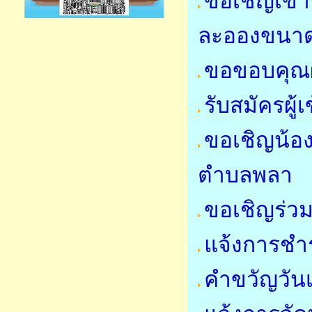
ขอเชิญเข้
ละอองขนาด
ขอขอบคุณผ
รับสมัครผู
ขอเชิญน้อ
ตำบลพลา
ขอเชิญร่
แจ้งการชำร
คำขวัญวัน