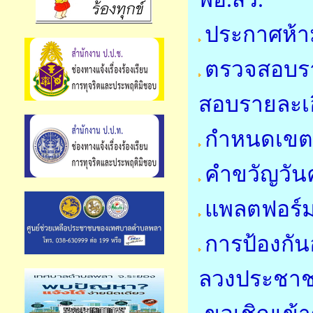
ประกาศห้า
ตรวจสอบราย
สอบรายละเอี
กำหนดเขตคว
คำขวัญวันค
แพลตฟอร์ม
การป้องกั
ลวงประชา