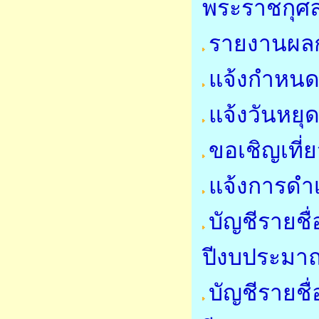
พระราชกุศ
รายงานผลก
แจ้งกำหนด
แจ้งวันหย
ขอเชิญเที
แจ้งการดำ
บัญชีรายชื
ปีงบประมา
บัญชีรายชื่