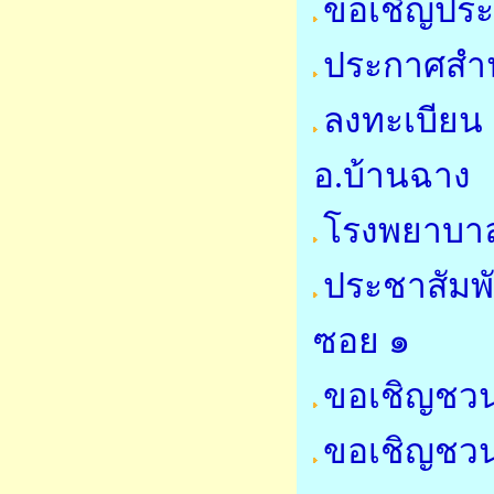
ขอเชิญประ
ประกาศสำน
ลงทะเบียน 
อ.บ้านฉาง
โรงพยาบาล
ประชาสัมพ
ซอย ๑
ขอเชิญชวน
ขอเชิญชวน