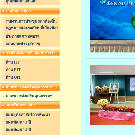
ศูนย์พัฒนาเด็กเล็ก
งานกิจการสภา
รายงานการประชุมสภาท้องถิ่น
กฏหมายและระเบียบที่เกี่ยวข้อง
ประกาศสภาเทศบาล
จดหมายข่าว (สภาฯ)
การดำเนินการตามมาตรการฯ
ด้าน IIT
ด้าน EIT
ด้าน OIT
มาตรการส่งเสริมคุณธรรมฯ
มาตรการส่งเสริมคุณธรรมฯ
แผนพัฒนาองค์กร
แผนยุทธศาสตร์การพัฒนา
แผนพัฒนา 3 ปี
แผนพัฒนา 4 ปี