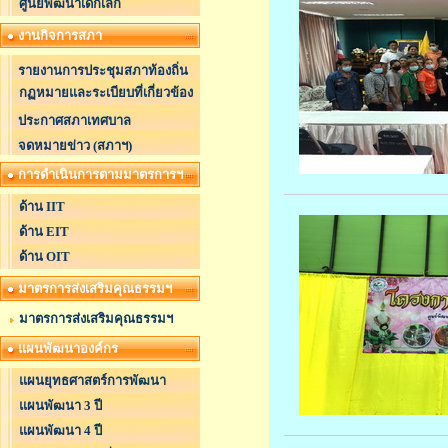
ศูนย์พัฒนาเด็กเล็ก
งานกิจการสภา
รายงานการประชุมสภาท้องถิ่น
กฏหมายและระเบียบที่เกี่ยวข้อง
ประกาศสภาเทศบาล
จดหมายข่าว (สภาฯ)
การดำเนินการตามมาตรการฯ
ด้าน IIT
ด้าน EIT
ด้าน OIT
มาตรการส่งเสริมคุณธรรมฯ
มาตรการส่งเสริมคุณธรรมฯ
แผนพัฒนาองค์กร
แผนยุทธศาสตร์การพัฒนา
แผนพัฒนา 3 ปี
แผนพัฒนา 4 ปี