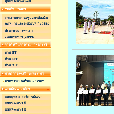
ศูนย์พัฒนาเด็กเล็ก
งานกิจการสภา
รายงานการประชุมสภาท้องถิ่น
กฏหมายและระเบียบที่เกี่ยวข้อง
ประกาศสภาเทศบาล
จดหมายข่าว (สภาฯ)
การดำเนินการตามมาตรการฯ
ด้าน IIT
ด้าน EIT
ด้าน OIT
มาตรการส่งเสริมคุณธรรมฯ
มาตรการส่งเสริมคุณธรรมฯ
แผนพัฒนาองค์กร
แผนยุทธศาสตร์การพัฒนา
แผนพัฒนา 3 ปี
แผนพัฒนา 4 ปี