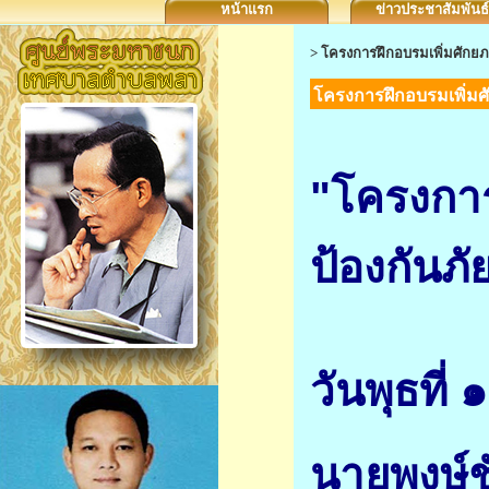
หน้าแรก
ข่าวประชาสัมพันธ์
>
โครงการฝึกอบรมเพิ่มศักย
โครงการฝึกอบรมเพิ่มศ
"โครงกา
ป้องกันภั
วันพุธที
นายพงษ์