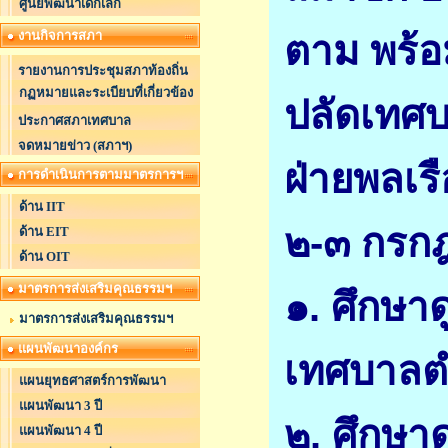
ศูนย์พัฒนาเด็กเล็ก
งานกิจการสภา
ตาม พร้อ
รายงานการประชุมสภาท้องถิ่น
กฏหมายและระเบียบที่เกี่ยวข้อง
ปลัดเทศบ
ประกาศสภาเทศบาล
จดหมายข่าว (สภาฯ)
ฝ่ายพลเรื
การดำเนินการตามมาตรการฯ
ด้าน IIT
๒-๓ กรกฎ
ด้าน EIT
ด้าน OIT
มาตรการส่งเสริมคุณธรรมฯ
๑. ศึกษา
มาตรการส่งเสริมคุณธรรมฯ
แผนพัฒนาองค์กร
เทศบาลต
แผนยุทธศาสตร์การพัฒนา
แผนพัฒนา 3 ปี
๒. ศึกษา
แผนพัฒนา 4 ปี