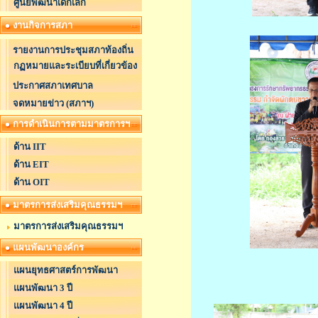
ศูนย์พัฒนาเด็กเล็ก
งานกิจการสภา
รายงานการประชุมสภาท้องถิ่น
กฏหมายและระเบียบที่เกี่ยวข้อง
ประกาศสภาเทศบาล
จดหมายข่าว (สภาฯ)
การดำเนินการตามมาตรการฯ
ด้าน IIT
ด้าน EIT
ด้าน OIT
มาตรการส่งเสริมคุณธรรมฯ
มาตรการส่งเสริมคุณธรรมฯ
แผนพัฒนาองค์กร
แผนยุทธศาสตร์การพัฒนา
แผนพัฒนา 3 ปี
แผนพัฒนา 4 ปี