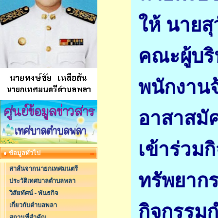
ให้ นายส
คณะผู้บร
พนักงาน
อาสาสมั
เข้าร่วม
ข้อมูลทั่วไป
สาส์นจากนายกเทศมนตรี
ทรัพยากร
ประวัติเทศบาลตำบลพลา
วิสัยทัศน์ - พันธกิจ
กิจกรรม
เกี่ยวกับตำบลพลา
สถานที่สำคัญ