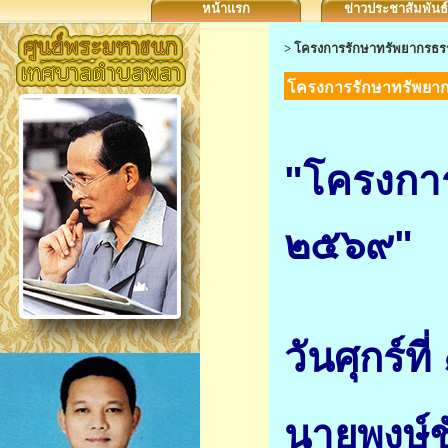
หน้าแรก
ข่าวประชาสัมพันธ์
>
โครงการรักษาทรัพยากรธรร
โครงการรักษาทรัพยาก
"โครงการ
๒๕๖๙"
วันศุกร์
นายพงษ์