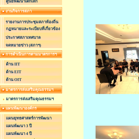
ศูนย์พัฒนาเด็กเล็ก
งานกิจการสภา
รายงานการประชุมสภาท้องถิ่น
กฏหมายและระเบียบที่เกี่ยวข้อง
ประกาศสภาเทศบาล
จดหมายข่าว (สภาฯ)
การดำเนินการตามมาตรการฯ
ด้าน IIT
ด้าน EIT
ด้าน OIT
มาตรการส่งเสริมคุณธรรมฯ
มาตรการส่งเสริมคุณธรรมฯ
แผนพัฒนาองค์กร
แผนยุทธศาสตร์การพัฒนา
แผนพัฒนา 3 ปี
แผนพัฒนา 4 ปี