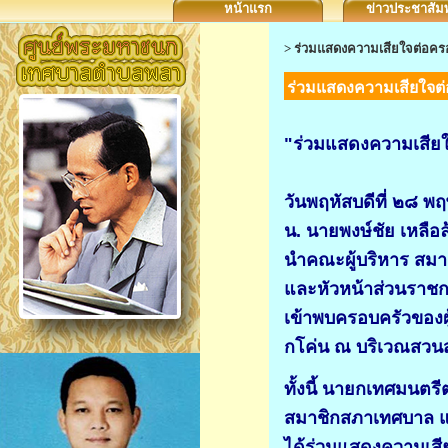
หน้าแรก
ข่าวประชาสัมพ
>
ร่วมแสดงความเสียใจต่อครอบ
ร่วมแสดงความเสียใจต่อ
"ร่วมแสดงความเสียใจ
วันพฤหัสบดีที่ ๒๘ 
น. นายพงษ์ชัย เหลื
นำคณะผู้บริหาร สม
และหัวหน้าส่วนราช
เข้าพบครอบครัวของผู้
กโค่น ณ บริเวณสว
ทั้งนี้ นายกเทศมนตร
สมาชิกสภาเทศบาล แ
ได้ร่วมแสดงความเสีย