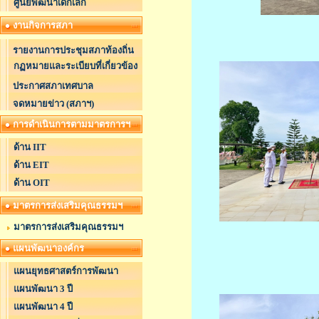
ศูนย์พัฒนาเด็กเล็ก
งานกิจการสภา
รายงานการประชุมสภาท้องถิ่น
กฏหมายและระเบียบที่เกี่ยวข้อง
ประกาศสภาเทศบาล
จดหมายข่าว (สภาฯ)
การดำเนินการตามมาตรการฯ
ด้าน IIT
ด้าน EIT
ด้าน OIT
มาตรการส่งเสริมคุณธรรมฯ
มาตรการส่งเสริมคุณธรรมฯ
แผนพัฒนาองค์กร
แผนยุทธศาสตร์การพัฒนา
แผนพัฒนา 3 ปี
แผนพัฒนา 4 ปี