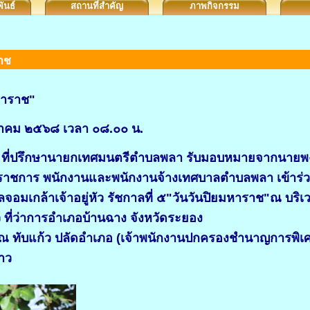
ันธ์
สถานที่สำคัญ
ภาพกิจกรรม
าช
หาราช"
ุลาคม ๒๕๖๘ เวลา ๐๘.๐๐ น.
ง ที่ปรึกษานายกเทศมนตรีตำบลพลา รับมอบหมายจากนายพ
่วนราชการ พนักงานและพนักงานจ้างเทศบาลตำบลพลา เข้าร่ว
จอมเกล้าเจ้าอยู่หัว รัชกาลที่ ๕"วันวันปิยมหาราช"ณ 
ัว ที่ว่าการอำเภอบ้านฉาง จังหวัดระยอง
รรณ ทับแก้ว ปลัดอำเภอ (เจ้าพนักงานปกครองชำนาญการพ
าว