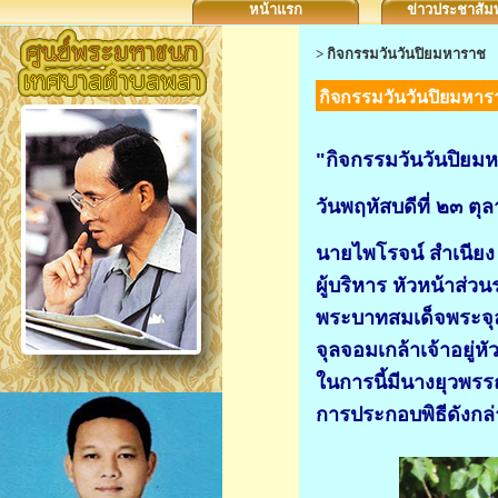
หน้าแรก
ข่าวประชาสัมพ
>
กิจกรรมวันวันปิยมหาราช
กิจกรรมวันวันปิยมหาร
"กิจกรรมวันวันปิยม
วันพฤหัสบดีที่ ๒๓ ต
นายไพโรจน์ สำเนีย
ผู้บริหาร หัวหน้าส
พระบาทสมเด็จพระจุล
จุลจอมเกล้าเจ้าอยู่ห
ในการนี้มีนางยุวพ
การประกอบพิธีดังกล่