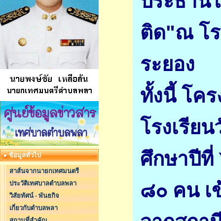
ประธานใน
ติด"ณ โร
ระยอง
ทั้งนี้ โ
โรงเรียน
ศึกษาปีที
ข้อมูลทั่วไป
สาส์นจากนายกเทศมนตรี
ประวัติเทศบาลตำบลพลา
๘๐ คน เข
วิสัยทัศน์ - พันธกิจ
เกี่ยวกับตำบลพลา
สถานที่สำคัญ