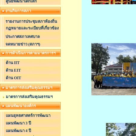
ศูนย์พัฒนาเด็กเล็ก
งานกิจการสภา
รายงานการประชุมสภาท้องถิ่น
กฏหมายและระเบียบที่เกี่ยวข้อง
ประกาศสภาเทศบาล
จดหมายข่าว (สภาฯ)
การดำเนินการตามมาตรการฯ
ด้าน IIT
ด้าน EIT
ด้าน OIT
มาตรการส่งเสริมคุณธรรมฯ
มาตรการส่งเสริมคุณธรรมฯ
แผนพัฒนาองค์กร
แผนยุทธศาสตร์การพัฒนา
แผนพัฒนา 3 ปี
แผนพัฒนา 4 ปี