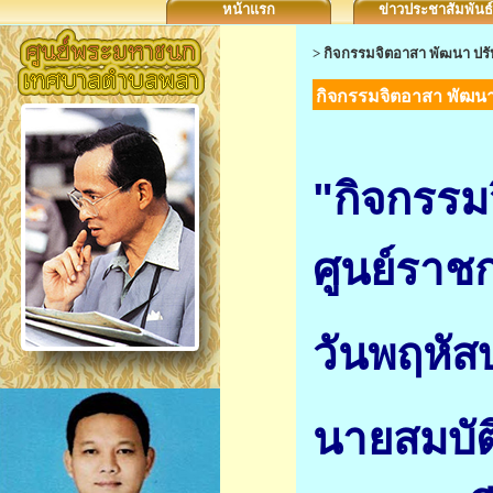
หน้าแรก
ข่าวประชาสัมพันธ์
>
กิจกรรมจิตอาสา พัฒนา ปรั
กิจกรรมจิตอาสา พัฒนา
"กิจกรรม
ศูนย์ราช
วันพฤหัส
นายสมบัต