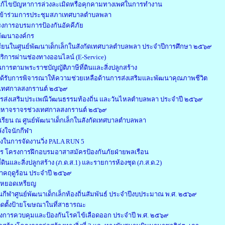
ก้ไขปัญหาการล่วงละเมิดหรือคุกคามทางเพศในการทำงาน
ข้าร่วมการประชุมสภาเทศบาลตำบลพลา
รงการอบรมการป้องกันอัคคีภัย
พัฒนาองค์กร
ข้าเรียนในศูนย์พัฒนาเด็กเล็กในสังกัดเทศบาลตำบลพลา ประจำปีการศึกษา ๒๕๖๙
ริการผ่านช่องทางออนไลน์ (E-Service)
รตามพระราชบัญญัติภาษีที่ดินและสิ่งปลูกสร้าง
ด้รับการพิจารณาให้ความช่วยเหลือด้านการส่งเสริมและพัฒนาคุณภาพชีวิต
ในเทศกาลสงกรานต์ ๒๕๖๙
รส่งเสริมประเพณีวัฒนธรรมท้องถิ่น และวันไหลตำบลพลา ประจำปี ๒๕๖๙
ัญหาจราจรช่วงเทศกาลสงกรานต์ ๒๕๖๙
ข้าเรียน ณ ศูนย์พัฒนาเด็กเล็กในสังกัดเทศบาลตำบลพลา
ังใจนักกีฬา
างในการจัดงานวิ่ง PALA RUN 5
ร โครงการฝึกอบรมอาสาสมัครป้องกันภัยฝ่ายพลเรือน
ดินและสิ่งปลูกสร้าง (ภ.ด.ส.1) และรายการห้องชุด (ภ.ส.ด.2)
คฤดูร้อน ประจำปี ๒๕๖๙
่มหยอดเหรียญ
กีฬาศูนย์พัฒนาเด็กเล็กท้องถิ่นสัมพันธ์ ประจำปีงบประมาณ พ.ศ. ๒๕๖๙
ิดตั้งป้ายโฆษณาในที่สาธารณะ
รงการควบคุมและป้องกันโรคไข้เลือดออก ประจำปี พ.ศ. ๒๕๖๙