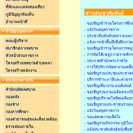
ที่พักและแหล่งท่องเที่ยว
ข่าวประชาสัมพันธ์
ภูมิปัญญาท้องถิ่น
อำนาจหน้าที่
ขอเชิญเข้าร่วมโครงการฝึก
แจ้งวันหยุดราชการ
ทำเนียบบุคลากร
ประชาสัมพันธ์บทความและว
คณะผู้บริหาร
แจ้งการเข้าพื้นที่เพื่อฝึ
สมาชิกสภาเทศบาล
ขอเชิญเข้าร่วมโครงการหมู่
การจัดโต๊ะหมู่ถวายราชสัก
หัวหน้าส่วนราชการ
ประกาศสำนักพระราชวัง
โครงสร้างเทศบาลตำบลพลา
การให้บริการจัดหางานเคลื่อ
โครงสร้างพนักงาน
ขอเชิญร่วมประชุมประชาคม
บริการชำระภาษีและค่าธรรม
หน่วยงานภายใน
ขอเชิญเที่ยวงาน มนต์เสน่ห
สำนักปลัดเทศบาล
ขอเชิญร่วมงานเฉลิมพระเกี
กองคลัง
ขอเชิญบริจาคโลหิตเฉลิมพร
กองช่าง
ขอเชิญชวนประชาชนร่วมล
แจ้งวันหยุดราชการ
กองการศึกษา
ขอแสดงความเสียใจ
กองสาธารณสุขและสิ่งแวดล้อม
ขอเชิญร่วมกิจกรรม ภูมิใจแต
ตรวจสอบภายใน
แจ้งประชาสัมพันธ์หนังสือคำ