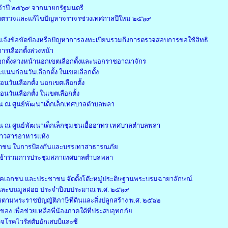
ะจำปี ๒๕๖๙ จากนายกรัฐมนตรี
จุดตรวจและแก้ไขปัญหาจราจรช่วงเทศกาลปีใหม่ ๒๕๖๙
แจ้งข้อขัดข้องหรือปัญหาการลงทะเบียนรวมถึงการตรวจสอบการขอใช้สิทธิ
รเลือกตั้งล่วงหน้า
ือกตั้งล่วงหน้านอกเขตเลือกตั้งและนอกราชอาณาจักร
นนก่อนวันเลือกตั้ง ในเขตเลือกตั้ง
วันเลือกตั้ง นอกเขตเลือกตั้ง
วันเลือกตั้ง ในเขตเลือกตั้ง
รียน ณ ศูนย์พัฒนาเด็กเล็กเทศบาลตำบลพลา
รียน ณ ศูนย์พัฒนาเด็กเล็กชุมชนเอื้ออาทร เทศบาลตำบลพลา
้าวสารอาหารแห้ง
ชาชน ในการป้องกันและบรรเทาสาธารณภัย
ข้าร่วมการประชุมสภาเทศบาลตำบลพลา
คเอกชน และประชาชน จัดตั้งโต๊ะหมู่ประดิษฐานพระบรมฉายาลักษณ์
บและขนมูลฝอย ประจำปีงบประมาณ พ.ศ. ๒๕๖๙
มพระราชบัญญัติภาษีที่ดินและสิ่งปลูกสร้าง พ.ศ. ๒๕๖๒
งของ เพื่อช่วยเหลือพี่น้องภาคใต้ที่ประสบอุทกภัย
โรคไวรัสตับอักเสบบีและซี