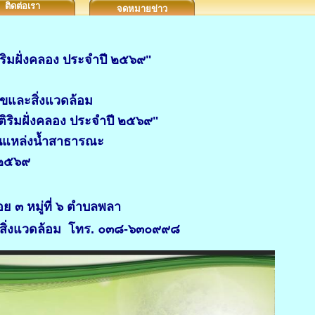
ติดต่อเรา
จดหมายข่าว
ริมฝั่งคลอง ประจำปี ๒๕๖๙"
และสิ่งแวดล้อม
ิริมฝั่งคลอง ประจำปี ๒๕๖๙"
นแหล่งน้ำสาธารณะ
น ๒๕๖๙
 ๓ หมู่ที่ ๖ ตำบลพลา
ละสิ่งแวดล้อม โทร. ๐๓๘-๖๓๐๙๙๘