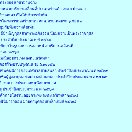
วัดระยอง สาขาบ้านฉาง
ับหน่วยบริการเคลื่อนที่ประเภทร้านค้า เขต อ.บ้านฉาง
ำบลพลา เปิดให้บริการทำฟัน
ารโครงการก่อสร้างถนน คสล. สายเทศบาล ๖ ซอย ๑
ุมรับฟังความคิดเห็น
ธีบำเพ็ญกุศลสวดพระอภิธรรม น้อมถวายเป็นพระราชกุศล
้ ประจำปีงบประมาณ พ.ศ.๒๕๖๘
ิการในรูปแบบการออกหน่วยบริการเคลื่อนที่
ตุลาคม ๒๕๖๘
ะเพณีลอยกระทง ลงทะเลวัดพลา
ก่อสร้างปรับปรุงถนน รย.ถ.๑๐๐๕๒
บเบี้ยยังชีพคนพิการของเทศบาลตำบลพลา ประจำปีงบประมาณ พ.ศ.๒๕๖๙
บี้ยยังชีพผู้สูงอายุของเทศบาลตำบลพลา ประจำปีงบประมาณ พ.ศ.๒๕๖๙
เข้าร่วม การประกวดหนูน้อยนพมาศ
อายุ ประจำปีงบประมาณ พ.ศ. ๒๕๖๙
นค้าภายในงาน ลอยกระทง ลงทะเลวัดพลา ๒๕๖๘
ิ่งมินิมาราธอน มาบตาพุดคอมเพล็กเกมส์ ๒๕๖๘