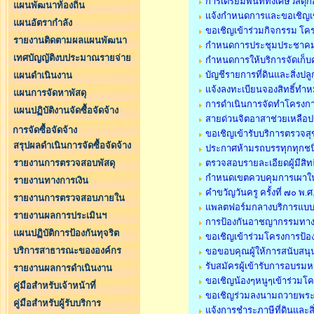
การเตรียมพื้นที่ทิ้งเศษวัสด
แผนพัฒนาท้องถิ่น
แจ้งกำหนดการและขอเชิญเ
แผนอัตรากำลัง
ขอเชิญเข้าร่วมกิจกรรม โค
รายงานติดตามผลแผนพัฒนา
กำหนดการประชุมประชาคม
เทศบัญญัติงบประมาณรายจ่าย
กำหนดการให้บริการจัดเก็
บัญชีรายการที่ดินและสิ่งปลู
แผนดำเนินงาน
แจ้งลงทะเบียนจองสิทธิ์ทำ
แผนการจัดหาพัสดุ
การดำเนินการจัดทำโครงการ
แผนปฏิบัติงานจัดซื้อจัดจ้าง
สายด่วนจิตอาสาช่วยเหลือ
การจัดซื้อจัดจ้าง
ขอเชิญเข้ารับบริการตรวจสุ
สรุปผลดำเนินการจัดซื้อจัดจ้าง
ประกาศห้ามรถบรรทุกทุกชน
รายงานการตรวจสอบพัสดุ
ตรวจสอบรายละเอียดผู้มีสิท
กำหนดเขตควบคุมการเผาในที่
รายงานทางการเงิน
คำขวัญวันครู ครั้งที่ ๗๐ พ
รายงานการตรวจสอบภายใน
แพลตฟอร์มกลางบริการแบบอ
รายงานผลการประเมินฯ
การป้องกันอาชญากรรมทาง
แผนปฏิบัติการป้องกันทุจริต
ขอเชิญเข้าร่วมโครงการป้
บริการสาธารณะขององค์กร
ขอขอบคุณผู้ให้การสนับสน
รับสมัครผู้เข้ารับการอบรม
รายงานผลการดำเนินงาน
ขอเชิญน้องๆหนูๆเข้าร่วม
คู่มือสำหรับเจ้าหน้าที่
ขอเชิญร่วมลงนามถวายพร
คู่มือสำหรับผู้รับบริการ
แจ้งการชำระภาษีที่ดินและส