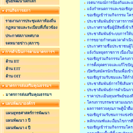
ศูนย์พัฒนาเด็กเล็ก
เจตนารมณ์การป้องกันและแ
แจ้งกำหนดการและขอเชิญเ
งานกิจการสภา
ขอเชิญเข้าร่วมกิจกรรม โค
รายงานการประชุมสภาท้องถิ่น
ประชาสัมพันธ์ข่าวสารการ
กฏหมายและระเบียบที่เกี่ยวข้อง
ประกาศรายชื่อผู้มีสิทธิ์เ
ประชาสัมพันธ์ระบบการให้บ
ประกาศสภาเทศบาล
การขยายกำหนดเวลาดำเนินกา
จดหมายข่าว (สภาฯ)
ประกาศรายชื่อประชาชนผู้ไ
การดำเนินการตามมาตรการฯ
แจ้งวันหยุดราชการ เนื่อง
ขอเชิญร่วมกิจกรรมโครงกา
ด้าน IIT
การตั้งจุดตรวจและแก้ไขป
ด้าน EIT
เปิดรับสมัครนักเรียนเพื่อเ
ด้าน OIT
ขอเชิญร่วมรับชมและให้กำล
ประชาสัมพันธ์การใช้เส้นท
มาตรการส่งเสริมคุณธรรมฯ
ประชาสัมพันธ์การดำเนินกา
มาตรการส่งเสริมคุณธรรมฯ
ราคาประเมินทุนทรัพย์ของที่
โครงการบรรพชาสามเณรภา
แผนพัฒนาองค์กร
ผลการตรวจคุณภาพตู้น้ำดื
แผนยุทธศาสตร์การพัฒนา
ขอเชิญร่วมรับชมการแข่งขัน
แผนพัฒนา 3 ปี
หลักเกณฑ์และเงื่อนไขการต
ขอเชิญเข้าร่วมกิจกรรมโค
แผนพัฒนา 4 ปี