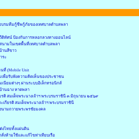
อบรมทีมกู้ชีพกู้ภัยของเทศบาลตำบลพลา
ีดิทัศน์ ป้องกันการหลอกลวงทางออนไลน์
กภาคสนามในเขตพื้นที่เทศบาลตำบลพลา
บ้านสีขาว
การะ
นที่ (Mobile Unit
เพื่อรับฟังความคิดเห็นของประชาชน
เนียมต่างๆ ผ่านระบบอิเล็กทรอนิกส์
์ บ้านฉาง หาดพลา
ยรติ สมเด็จพระนางเจ้าฯ พระบรมราชินี ๓ มิถุนายน ๒๕๖๙
ะเกียรติ สมเด็จพระนางเจ้าฯ พระบรมราชินี
งนามถวายพระพรชัยมงคล
่งไทยทั้งแผ่นดิน
สั่งห้ามใช้และแก้ไขท่าเทียบเรือ