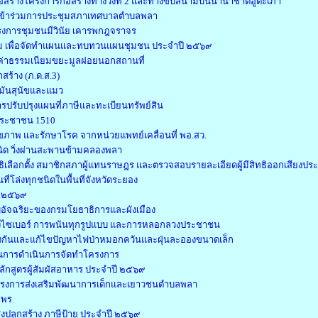
ุก่อสร้างโครงการก่อสร้างทางวิ่งที่ 2 และทางขับสนามบินนานาชาติอู่ตะเภา
ข้าร่วมการประชุมสภาเทศบาลตำบลพลา
รงการชุมชนมีวินัย เคารพกฎจราจร
 เพื่อจัดทำแผนและทบทวนแผนชุมชน ประจำปี ๒๕๖๙
บค่าธรรมเนียมขยะมูลฝอยนอกสถานที่
กสร้าง (ภ.ด.ส.3)
หมันสุนัขและแมว
ปรับปรุงแผนที่ภาษีและทะเบียนทรัพย์สิน
ประชาชน 1510
ขภาพ และรักษาโรค จากหน่วยแพทย์เคลื่อนที่ พอ.สว.
ิด วิ่งผ่านสะพานข้ามคลองพลา
ธิเลือกตั้ง สมาชิกสภาผู้แทนราษฎร และตรวจสอบรายละเอียดผู้มีสิทธิออกเสียงปร
โล่งทุกชนิดในพื้นที่จังหวัดระยอง
.ศ.๒๕๖๙
ัจฉริยะของกรมโยธาธิการและผังเมือง
ไซเบอร์ การพนันทุกรูปแบบ และการหลอกลวงประชาชน
องกันและแก้ไขปัญหาไฟป่าหมอกควันและฝุ่นละอองขนาดเล็ก
ุนการดำเนินการจัดทำโครงการ
หลักสูตรผู้สัมผัสอาหาร ประจำปี ๒๕๖๙
โครงการส่งเสริมพัฒนาการเด็กและเยาวชนตำบลพลา
ะพร
ิ่งปลูกสร้าง ภาษีป้าย ประจำปี ๒๕๖๙