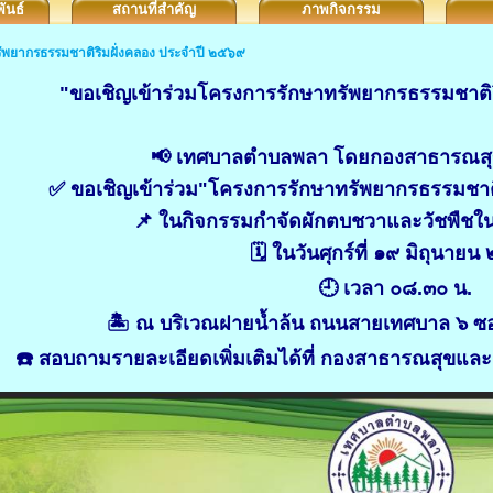
ันธ์
สถานที่สำคัญ
ภาพกิจกรรม
รัพยากรธรรมชาติริมฝั่งคลอง ประจำปี ๒๕๖๙
"ขอเชิญเข้าร่วมโครงการรักษาทรัพยากรธรรมชาติ
📢 เทศบาลตำบลพลา โดยกองสาธารณสุข
✅ ขอเชิญเข้าร่วม"โครงการรักษาทรัพยากรธรรมชาต
📌 ในกิจกรรมกำจัดผักตบชวาและวัชพืชใ
🗓️ ในวันศุกร์ที่ ๑๙ มิถุนาย
🕘 เวลา ๐๘.๓๐ น.
🏝️ ณ บริเวณฝายน้ำล้น ถนนสายเทศบาล ๖ ซอย
☎️ สอบถามรายละเอียดเพิ่มเติมได้ที่ กองสาธารณสุขแ