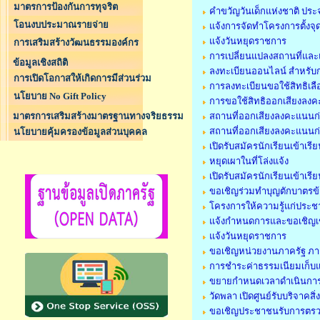
มาตรการป้องกันการทุจริต
คำขวัญวันเด็กแห่งชาติ ปร
โอนงบประมาณรายจ่าย
แจ้งการจัดทำโครงการตั้ง
แจ้งวันหยุดราชการ
การเสริมสร้างวัฒนธรรมองค์กร
การเปลี่ยนแปลงสถานที่และ
ข้อมูลเชิงสถิติ
ลงทะเบียนออนไลน์ สำหรับกา
การเปิดโอกาสให้เกิดการมีส่วนร่วม
การลงทะเบียนขอใช้สิทธิเล
นโยบาย No Gift Policy
การขอใช้สิทธิออกเสียงลงคะแ
มาตรการเสริมสร้างมาตรฐานทางจริยธรรม
สถานที่ออกเสียงลงคะแนนก่อน
สถานที่ออกเสียงลงคะแนนก่อน
นโยบายคุ้มครองข้อมูลส่วนบุคคล
เปิดรับสมัครนักเรียนเข้าเ
หยุดเผาในที่โล่งแจ้ง
เปิดรับสมัครนักเรียนเข้าเ
ขอเชิญร่วมทำบุญตักบาตรข
โครงการให้ความรู้แก่ประ
แจ้งกำหนดการและขอเชิญเ
แจ้งวันหยุดราชการ
ขอเชิญหน่วยงานภาครัฐ ภา
การชำระค่าธรรมเนียมเก็
ขยายกำหนดเวลาดำเนินการตา
วัดพลา เปิดศูนย์รับบริจาคสิ่
ขอเชิญประชาชนรับการตรวจ