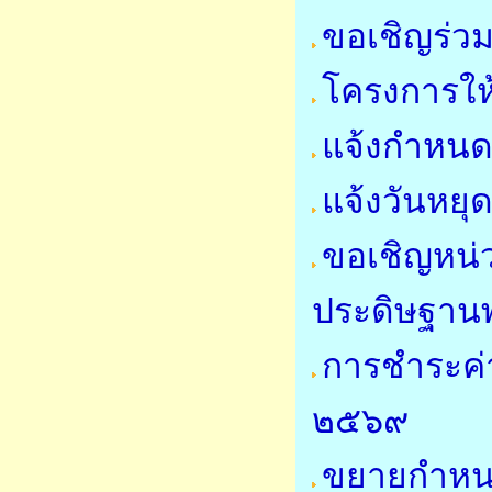
ขอเชิญร่ว
โครงการให
แจ้งกำหนด
แจ้งวันหย
ขอเชิญหน่
ประดิษฐาน
การชำระค่
๒๕๖๙
ขยายกำหนด