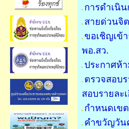
การดำเนินก
สายด่วนจิ
ขอเชิญเข้า
พอ.สว.
ประกาศห้า
ตรวจสอบราย
สอบรายละเอี
กำหนดเขตคว
คำขวัญวันค