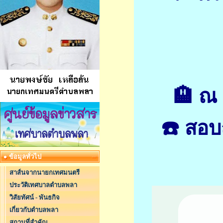
🏨 ณ
☎️ สอบ
ข้อมูลทั่วไป
สาส์นจากนายกเทศมนตรี
ประวัติเทศบาลตำบลพลา
วิสัยทัศน์ - พันธกิจ
เกี่ยวกับตำบลพลา
สถานที่สำคัญ