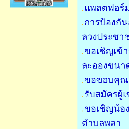
แพลตฟอร์ม
การป้องกั
ลวงประชา
ขอเชิญเข้
ละอองขนาด
ขอขอบคุณผ
รับสมัครผู
ขอเชิญน้อ
ตำบลพลา