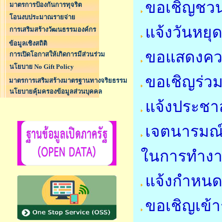
ขอเชิญชว
มาตรการป้องกันการทุจริต
โอนงบประมาณรายจ่าย
แจ้งวันหย
การเสริมสร้างวัฒนธรรมองค์กร
ข้อมูลเชิงสถิติ
ขอแสดงคว
การเปิดโอกาสให้เกิดการมีส่วนร่วม
นโยบาย No Gift Policy
ขอเชิญร่วม
มาตรการเสริมสร้างมาตรฐานทางจริยธรรม
นโยบายคุ้มครองข้อมูลส่วนบุคคล
แจ้งประชาส
เจตนารมณ์
ในการทำง
แจ้งกำหนด
ขอเชิญเข้า