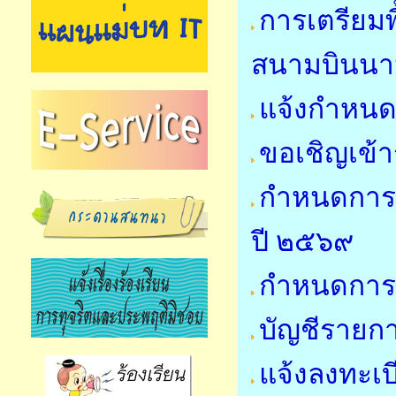
การเตรียมพื
สนามบินนาน
แจ้งกำหนด
ขอเชิญเข้
กำหนดการ
ปี ๒๕๖๙
กำหนดการใ
บัญชีรายการ
แจ้งลงทะเบ