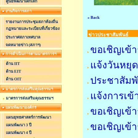
ศูนย์พัฒนาเด็กเล็ก
งานกิจการสภา
« Back
รายงานการประชุมสภาท้องถิ่น
กฏหมายและระเบียบที่เกี่ยวข้อง
ข่าวประชาสัมพันธ์
ประกาศสภาเทศบาล
จดหมายข่าว (สภาฯ)
ขอเชิญเข้า
การดำเนินการตามมาตรการฯ
แจ้งวันหย
ด้าน IIT
ด้าน EIT
ประชาสัมพ
ด้าน OIT
มาตรการส่งเสริมคุณธรรมฯ
แจ้งการเข้
มาตรการส่งเสริมคุณธรรมฯ
แผนพัฒนาองค์กร
ขอเชิญเข้า
แผนยุทธศาสตร์การพัฒนา
ขอเชิญเข้า
แผนพัฒนา 3 ปี
แผนพัฒนา 4 ปี