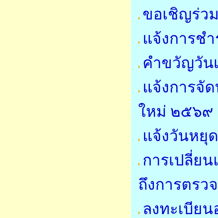
ขอเชิญร่
แจ้งการชำร
คำขวัญวัน
แจ้งการจั
ใหม่ ๒๕๖๙
แจ้งวันหย
การเปลี่ย
ถึงการตรวจ
ลงทะเบียนอ