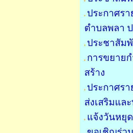
ประกาศรายชื
ตำบลพลา ป
ประชาสัมพั
การขยายกำ
สร้าง
ประกาศราย
ส่งเสริมแล
แจ้งวันหย
ขอเชิญร่วม