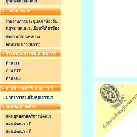
ศูนย์พัฒนาเด็กเล็ก
งานกิจการสภา
รายงานการประชุมสภาท้องถิ่น
กฏหมายและระเบียบที่เกี่ยวข้อง
ประกาศสภาเทศบาล
จดหมายข่าว (สภาฯ)
การดำเนินการตามมาตรการฯ
ด้าน IIT
ด้าน EIT
ด้าน OIT
มาตรการส่งเสริมคุณธรรมฯ
มาตรการส่งเสริมคุณธรรมฯ
แผนพัฒนาองค์กร
แผนยุทธศาสตร์การพัฒนา
แผนพัฒนา 3 ปี
แผนพัฒนา 4 ปี