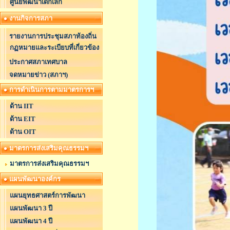
ศูนย์พัฒนาเด็กเล็ก
งานกิจการสภา
รายงานการประชุมสภาท้องถิ่น
กฏหมายและระเบียบที่เกี่ยวข้อง
ประกาศสภาเทศบาล
จดหมายข่าว (สภาฯ)
การดำเนินการตามมาตรการฯ
ด้าน IIT
ด้าน EIT
ด้าน OIT
มาตรการส่งเสริมคุณธรรมฯ
มาตรการส่งเสริมคุณธรรมฯ
แผนพัฒนาองค์กร
แผนยุทธศาสตร์การพัฒนา
แผนพัฒนา 3 ปี
แผนพัฒนา 4 ปี