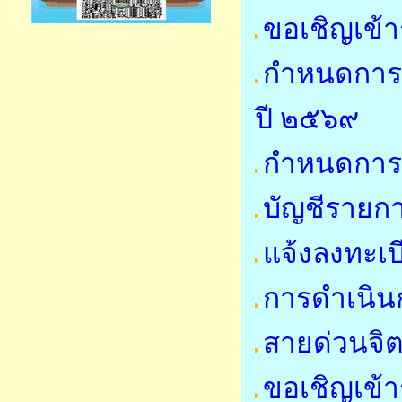
ขอเชิญเข้
กำหนดการ
ปี ๒๕๖๙
กำหนดการใ
บัญชีรายการ
แจ้งลงทะเบ
การดำเนินก
สายด่วนจิ
ขอเชิญเข้า