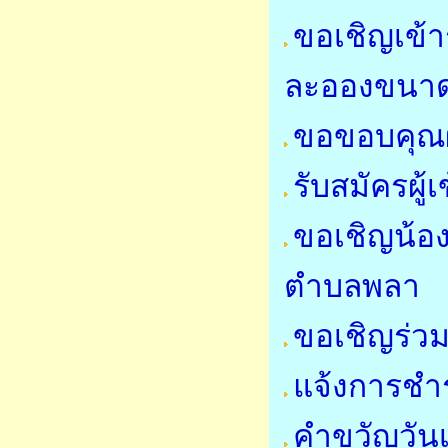
ขอเชิญเข้
ละอองขนาด
ขอขอบคุณผ
รับสมัครผู
ขอเชิญน้อ
ตำบลพลา
ขอเชิญร่
แจ้งการชำร
คำขวัญวัน