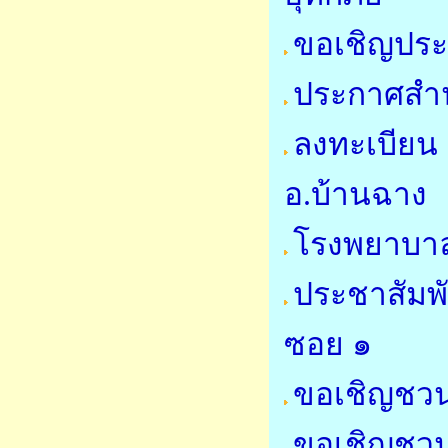
ขอเชิญประ
ประกาศสำน
ลงทะเบียน 
อ.บ้านฉาง
โรงพยาบาล
ประชาสัมพ
ซอย ๑
ขอเชิญชวน
ขอเชิญชวน