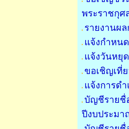
พระราชกุศ
รายงานผลก
แจ้งกำหนด
แจ้งวันหย
ขอเชิญเที
แจ้งการดำ
บัญชีรายชื
ปีงบประมา
บัญชีรายชื่