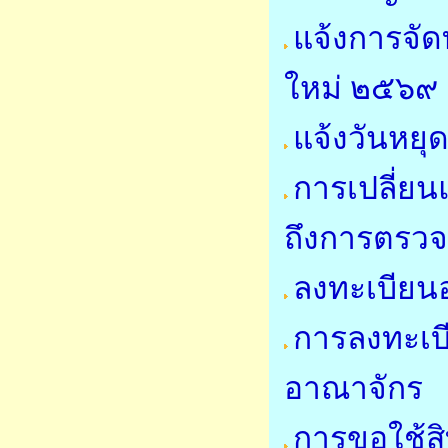
แจ้งการจั
ใหม่ ๒๕๖๙
แจ้งวันหย
การเปลี่ย
ถึงการตรวจ
ลงทะเบียนอ
การลงทะเบี
อาณาจักร
การขอใช้สิ