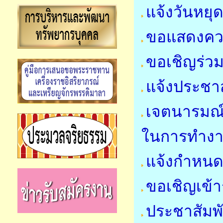
แจ้งวันหย
ขอแสดงคว
ขอเชิญร่วม
แจ้งประชาส
เจตนารมณ์
ในการทำง
แจ้งกำหนด
ขอเชิญเข้า
ประชาสัมพ