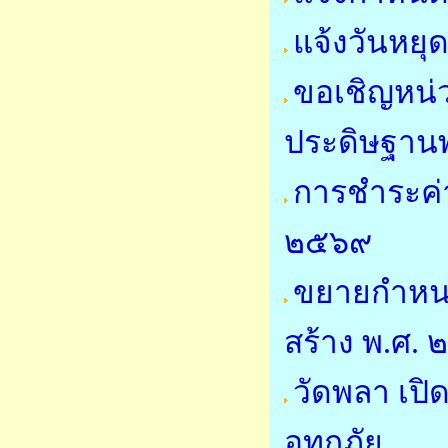
แจ้งวันหย
ขอเชิญหน่
ประดิษฐาน
การชำระค่
๒๕๖๙
ขยายกำหนด
สร้าง พ.ศ.
วัดพลา เปิด
อุทกภัย