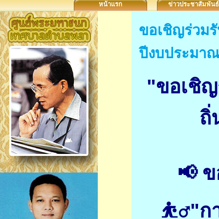
หน้าแรก
ข่าวประชาสัมพันธ์
ขอเชิญร่วมรั
ปีงบประมาณ
"ขอเชิญ
ถิ
📢 ข
⛹️‍♂️"ก