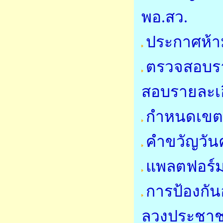
พอ.สว.
ประกาศห้า
ตรวจสอบราย
สอบรายละเอี
กำหนดเขตคว
คำขวัญวันค
แพลตฟอร์ม
การป้องกั
ลวงประชา