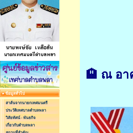
🏨 ณ อา
ข้อมูลทั่วไป
สาส์นจากนายกเทศมนตรี
ประวัติเทศบาลตำบลพลา
วิสัยทัศน์ - พันธกิจ
เกี่ยวกับตำบลพลา
สถานที่สำคัญ