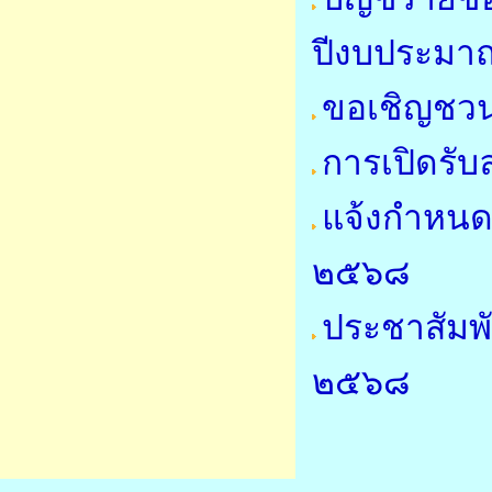
ปีงบประมา
ขอเชิญชวน
การเปิดรับ
แจ้งกำหนด
๒๕๖๘
ประชาสัมพั
๒๕๖๘