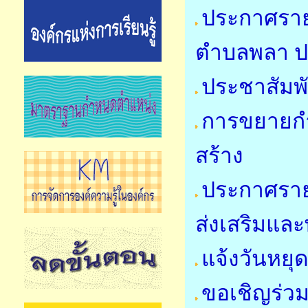
ประกาศรายชื
ตำบลพลา ป
ประชาสัมพั
การขยายกำ
สร้าง
ประกาศราย
ส่งเสริมแล
แจ้งวันหย
ขอเชิญร่วม