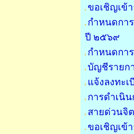
ขอเชิญเข้
กำหนดการ
ปี ๒๕๖๙
กำหนดการใ
บัญชีรายการ
แจ้งลงทะเบ
การดำเนินก
สายด่วนจิ
ขอเชิญเข้า