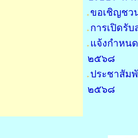
ขอเชิญชวน
การเปิดรับ
แจ้งกำหนด
๒๕๖๘
ประชาสัมพั
๒๕๖๘