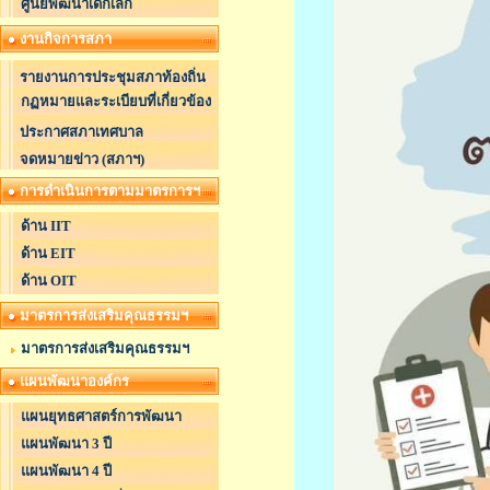
ศูนย์พัฒนาเด็กเล็ก
งานกิจการสภา
รายงานการประชุมสภาท้องถิ่น
กฏหมายและระเบียบที่เกี่ยวข้อง
ประกาศสภาเทศบาล
จดหมายข่าว (สภาฯ)
การดำเนินการตามมาตรการฯ
ด้าน IIT
ด้าน EIT
ด้าน OIT
มาตรการส่งเสริมคุณธรรมฯ
มาตรการส่งเสริมคุณธรรมฯ
แผนพัฒนาองค์กร
แผนยุทธศาสตร์การพัฒนา
แผนพัฒนา 3 ปี
แผนพัฒนา 4 ปี