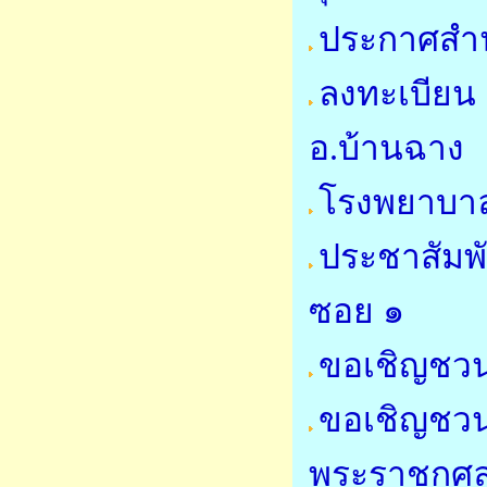
ประกาศสำน
ลงทะเบียน 
อ.บ้านฉาง
โรงพยาบาล
ประชาสัมพ
ซอย ๑
ขอเชิญชวน
ขอเชิญชวน
พระราชกุศ