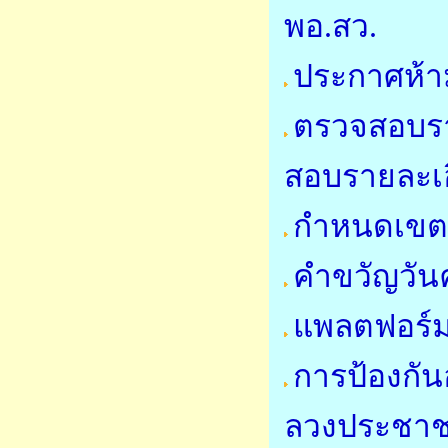
พอ.สว.
ประกาศห้า
ตรวจสอบราย
สอบรายละเอี
กำหนดเขตคว
คำขวัญวันค
แพลตฟอร์ม
การป้องกั
ลวงประชา