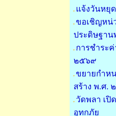
แจ้งวันหย
ขอเชิญหน่
ประดิษฐาน
การชำระค่
๒๕๖๙
ขยายกำหนด
สร้าง พ.ศ.
วัดพลา เปิด
อุทกภัย