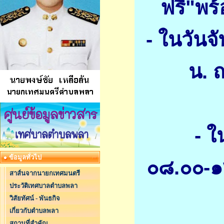
ฟรี"พร
- ในวันจ
น. 
- ใ
ข้อมูลทั่วไป
๐๘.๐๐-๑
สาส์นจากนายกเทศมนตรี
ประวัติเทศบาลตำบลพลา
วิสัยทัศน์ - พันธกิจ
เกี่ยวกับตำบลพลา
สถานที่สำคัญ