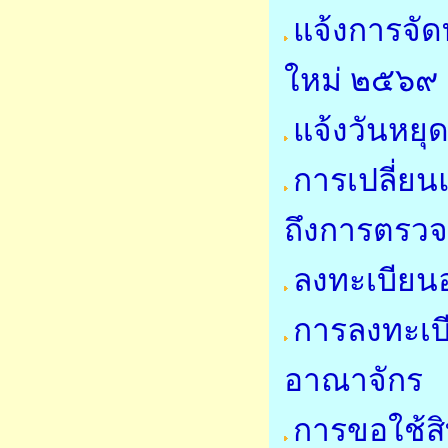
แจ้งการจั
ใหม่ ๒๕๖๙
แจ้งวันหย
การเปลี่ย
ถึงการตรวจ
ลงทะเบียนอ
การลงทะเบี
อาณาจักร
การขอใช้สิ