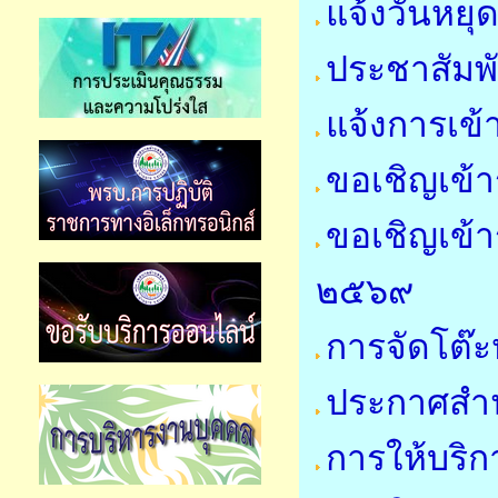
แจ้งวันหย
ประชาสัมพ
แจ้งการเข้
ขอเชิญเข้า
ขอเชิญเข้า
๒๕๖๙
การจัดโต๊ะ
ประกาศสำน
การให้บริก