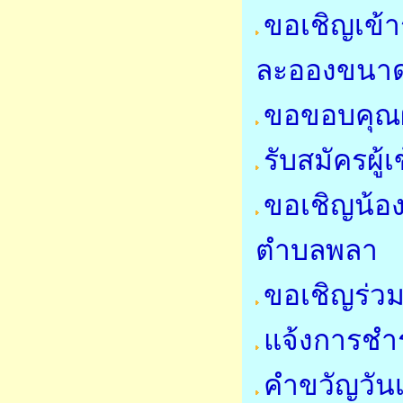
ขอเชิญเข้
ละอองขนาด
ขอขอบคุณผ
รับสมัครผู
ขอเชิญน้อ
ตำบลพลา
ขอเชิญร่
แจ้งการชำร
คำขวัญวัน