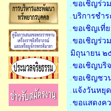
ขอเชิญร่ว
บริการชำระ
ขอเชิญเที่
ขอเชิญร่วม
มิถุนายน 
ขอเชิญบริจ
ขอเชิญชว
แจ้งวันหย
ขอแสดงคว