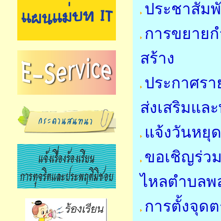
ประชาสัมพั
การขยายกำ
สร้าง
ประกาศราย
ส่งเสริมแล
แจ้งวันหย
ขอเชิญร่วม
ไหลตำบลพล
การตั้งจุ