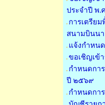
ประจำปี พ.
การเตรียมพื
สนามบินนาน
แจ้งกำหนด
ขอเชิญเข้
กำหนดการ
ปี ๒๕๖๙
กำหนดการใ
บัญชีรายการ