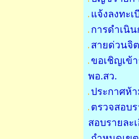
แจ้งลงทะเบ
การดำเนินก
สายด่วนจิ
ขอเชิญเข้า
พอ.สว.
ประกาศห้า
ตรวจสอบราย
สอบรายละเอี
กำหนดเขตคว