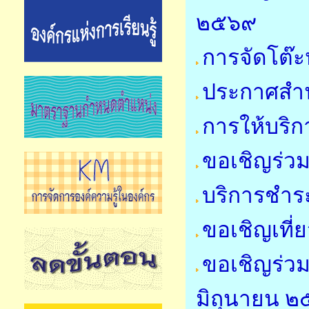
๒๕๖๙
การจัดโต๊ะ
ประกาศสำน
การให้บริก
ขอเชิญร่ว
บริการชำระ
ขอเชิญเที่
ขอเชิญร่วม
มิถุนายน 