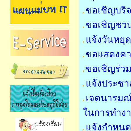
ขอเชิญบริจ
ขอเชิญชว
แจ้งวันหย
ขอแสดงคว
ขอเชิญร่วม
แจ้งประชาส
เจตนารมณ์
ในการทำง
แจ้งกำหนด