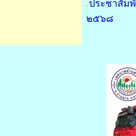
ประชาสัมพั
๒๕๖๘