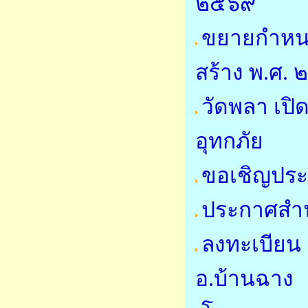
๒๕๖๙
ขยายกำหนด
สร้าง พ.ศ.
วัดพลา เปิด
อุทกภัย
ขอเชิญประ
ประกาศสำน
ลงทะเบียน 
อ.บ้านฉาง