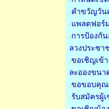
คำขวัญวันค
แพลตฟอร์ม
การป้องกั
ลวงประชา
ขอเชิญเข้
ละอองขนาด
ขอขอบคุณผ
รับสมัครผู
ขอเชิญน้อ