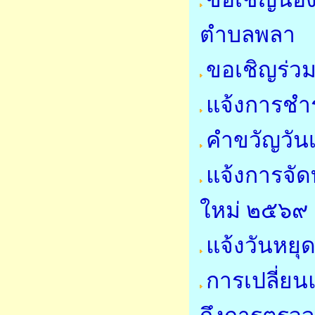
ตำบลพลา
ขอเชิญร่
แจ้งการชำร
คำขวัญวัน
แจ้งการจั
ใหม่ ๒๕๖๙
แจ้งวันหย
การเปลี่ย