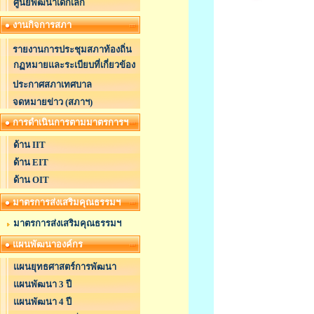
ศูนย์พัฒนาเด็กเล็ก
งานกิจการสภา
รายงานการประชุมสภาท้องถิ่น
กฏหมายและระเบียบที่เกี่ยวข้อง
ประกาศสภาเทศบาล
จดหมายข่าว (สภาฯ)
การดำเนินการตามมาตรการฯ
ด้าน IIT
ด้าน EIT
ด้าน OIT
มาตรการส่งเสริมคุณธรรมฯ
มาตรการส่งเสริมคุณธรรมฯ
แผนพัฒนาองค์กร
แผนยุทธศาสตร์การพัฒนา
แผนพัฒนา 3 ปี
แผนพัฒนา 4 ปี