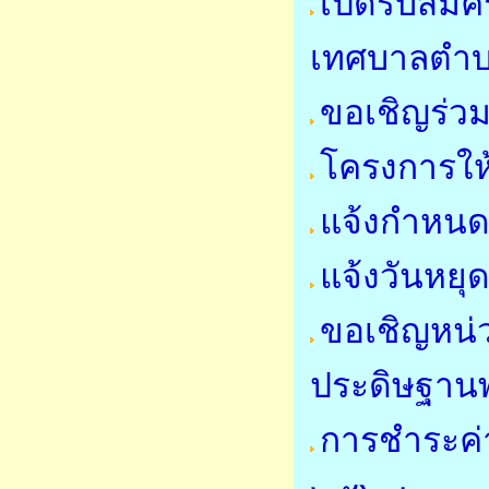
เปิดรับสมั
เทศบาลตำ
ขอเชิญร่ว
โครงการให
แจ้งกำหนด
แจ้งวันหย
ขอเชิญหน่
ประดิษฐาน
การชำระค่