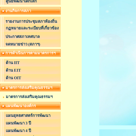
ศูนย์พัฒนาเด็กเล็ก
งานกิจการสภา
รายงานการประชุมสภาท้องถิ่น
กฏหมายและระเบียบที่เกี่ยวข้อง
ประกาศสภาเทศบาล
จดหมายข่าว (สภาฯ)
การดำเนินการตามมาตรการฯ
ด้าน IIT
ด้าน EIT
ด้าน OIT
มาตรการส่งเสริมคุณธรรมฯ
มาตรการส่งเสริมคุณธรรมฯ
แผนพัฒนาองค์กร
แผนยุทธศาสตร์การพัฒนา
แผนพัฒนา 3 ปี
แผนพัฒนา 4 ปี