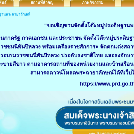
ันธ์
สถานที่สำคัญ
ภาพกิจกรรม
ิษฐานพระฉายาลักษณ์
"ขอเชิญชวนจัดตั้งโต๊ะหมู่ประดิษฐาน
นภาครัฐ ภาคเอกชน และประชาชน จัดตั้งโต๊ะหมู่ประดิษฐา
ชชนนีพันปีหลวง พร้อมเครื่องราชสักการะ จัดตกแต่งสถานท
ระบรมราชชนนีพันปีหลวง ประดับธงชาติไทย และธงอักษรพร
ะบายสีขาว ตามอาคารสถานที่ของหน่วยงานและบ้านเรือน ร
สามารถดาวน์โหลดพระฉายาลักษณ์ได้ที่เว็บไ
https://www.prd.go.t