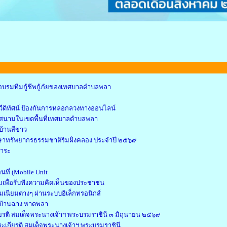
อบรมทีมกู้ชีพกู้ภัยของเทศบาลตำบลพลา
ีดิทัศน์ ป้องกันการหลอกลวงทางออนไลน์
กภาคสนามในเขตพื้นที่เทศบาลตำบลพลา
บ้านสีขาว
ษาทรัพยากรธรรมชาติริมฝั่งคลอง ประจำปี ๒๕๖๙
การะ
นที่ (Mobile Unit
เพื่อรับฟังความคิดเห็นของประชาชน
เนียมต่างๆ ผ่านระบบอิเล็กทรอนิกส์
์ บ้านฉาง หาดพลา
ยรติ สมเด็จพระนางเจ้าฯ พระบรมราชินี ๓ มิถุนายน ๒๕๖๙
ะเกียรติ สมเด็จพระนางเจ้าฯ พระบรมราชินี