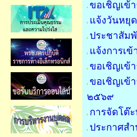
ขอเชิญเข้า
แจ้งวันหย
ประชาสัมพ
แจ้งการเข้
ขอเชิญเข้า
ขอเชิญเข้า
๒๕๖๙
การจัดโต๊ะ
ประกาศสำน