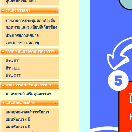
ศูนย์พัฒนาเด็กเล็ก
งานกิจการสภา
รายงานการประชุมสภาท้องถิ่น
กฏหมายและระเบียบที่เกี่ยวข้อง
ประกาศสภาเทศบาล
จดหมายข่าว (สภาฯ)
การดำเนินการตามมาตรการฯ
ด้าน IIT
ด้าน EIT
ด้าน OIT
มาตรการส่งเสริมคุณธรรมฯ
มาตรการส่งเสริมคุณธรรมฯ
แผนพัฒนาองค์กร
แผนยุทธศาสตร์การพัฒนา
แผนพัฒนา 3 ปี
แผนพัฒนา 4 ปี