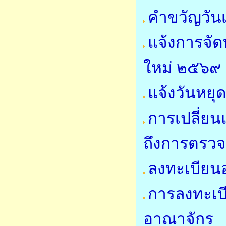
คำขวัญวัน
แจ้งการจั
ใหม่ ๒๕๖๙
แจ้งวันหย
การเปลี่ย
ถึงการตรวจ
ลงทะเบียนอ
การลงทะเบี
อาณาจักร