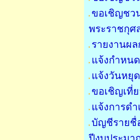
ขอเชิญชวน
พระราชกุศ
รายงานผลก
แจ้งกำหนด
แจ้งวันหย
ขอเชิญเที
แจ้งการดำ
บัญชีรายชื
ปีงบประมา