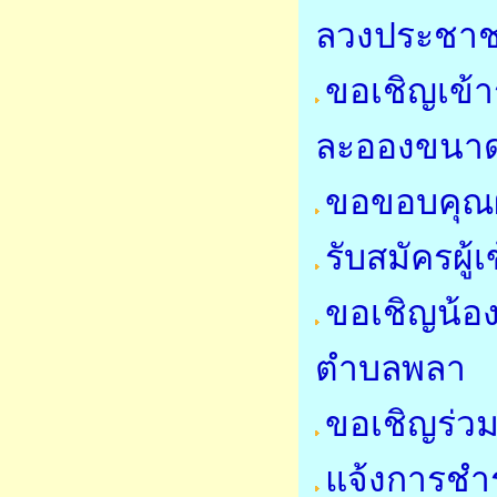
ลวงประชา
ขอเชิญเข้
ละอองขนาด
ขอขอบคุณผ
รับสมัครผู
ขอเชิญน้อ
ตำบลพลา
ขอเชิญร่
แจ้งการชำร