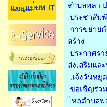
ตำบลพลา ป
ประชาสัมพั
การขยายกำ
สร้าง
ประกาศราย
ส่งเสริมแล
แจ้งวันหย
ขอเชิญร่วม
ไหลตำบลพล