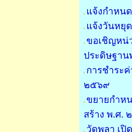
แจ้งกำหนด
แจ้งวันหย
ขอเชิญหน่
ประดิษฐาน
การชำระค่
๒๕๖๙
ขยายกำหนด
สร้าง พ.ศ.
วัดพลา เปิด