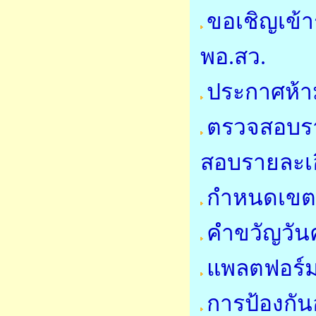
ขอเชิญเข้า
พอ.สว.
ประกาศห้า
ตรวจสอบราย
สอบรายละเอี
กำหนดเขตคว
คำขวัญวันค
แพลตฟอร์ม
การป้องกั