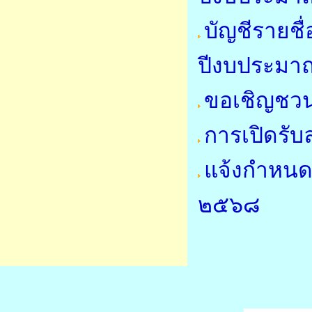
บัญชีรายชื่
ปีงบประมา
ขอเชิญชวน
การเปิดรับ
แจ้งกำหนด
๒๕๖๘