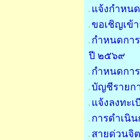
แจ้งกำหนด
ขอเชิญเข้
กำหนดการ
ปี ๒๕๖๙
กำหนดการใ
บัญชีรายการ
แจ้งลงทะเบ
การดำเนินก
สายด่วนจิ